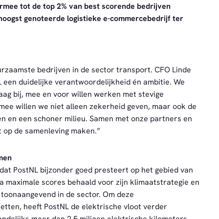
armee tot de top 2% van best scorende bedrijven
 hoogst genoteerde logistieke e-commercebedrijf ter
uurzaamste bedrijven in de sector transport. CFO Linde
 een duidelijke verantwoordelijkheid én ambitie. We
aag bij, mee en voor willen werken met stevige
mee willen we niet alleen zekerheid geven, maar ook de
ten en een schoner milieu. Samen met onze partners en
ct op de samenleving maken.”
men
t dat PostNL bijzonder goed presteert op het gebied van
na maximale scores behaald voor zijn klimaatstrategie en
s toonaangevend in de sector. Om deze
etten, heeft PostNL de elektrische vloot verder
ndelijks meer dan 2,5 miljoen elektrische kilometers