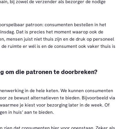
hain, bij zowel de verzender als bezorger de nodige
voorspelbaar patroon: consumenten bestellen in het
insdag. Dat is precies het moment waarop ook de
n, mensen juist niet thuis zijn en de druk op personeel
n de ruimte er wél is en de consument ook vaker thuis is
dig om die patronen te doorbreken?
menwerking in de hele keten. We kunnen consumenten
or ze bewust alternatieven te bieden. Bijvoorbeeld via
 waarmee je kiest voor bezorging later in de week. Of
en in huis’ aan te bieden.
 zien dat consumenten hier voor openstaan. Zeker als