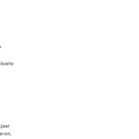
7
 boete
kjaar
eren,