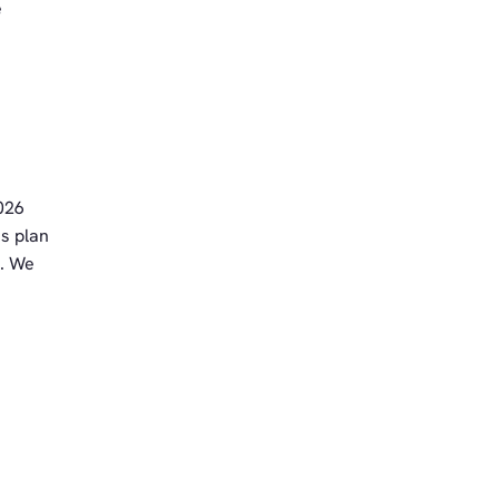
e
2026
ns plan
. We