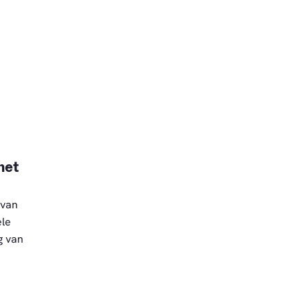
het
 van
ele
g van