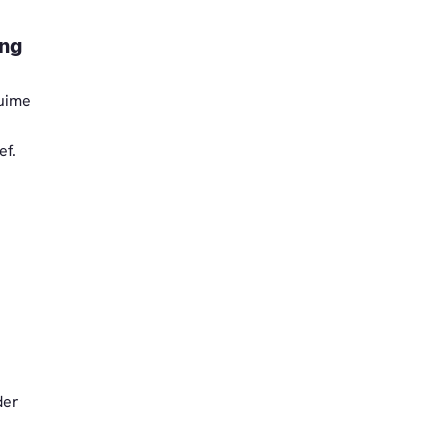
ing
uime
ef.
der