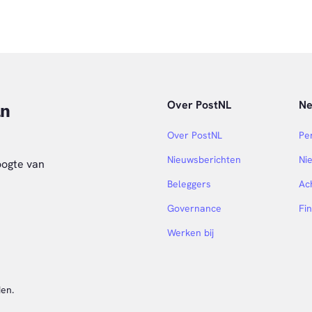
Over PostNL
N
an
Over PostNL
Pe
Nieuwsberichten
Ni
oogte van
Beleggers
Ac
Governance
Fi
Werken bij
en.