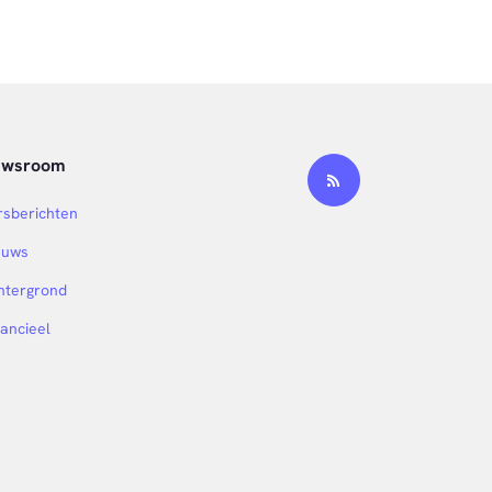
ewsroom
rsberichten
euws
htergrond
nancieel