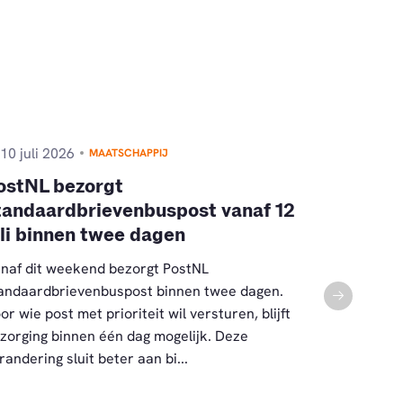
10 juli 2026
9 juli 202
MAATSCHAPPIJ
ostNL bezorgt
Nieuwe c
tandaardbrievenbuspost vanaf 12
instemm
uli binnen twee dagen
De leden va
FNV hebben
naf dit weekend bezorgt PostNL
met de nieu
andaardbrievenbuspost binnen twee dagen.
postbezorge
or wie post met prioriteit wil versturen, blijft
nieuwe cao d
zorging binnen één dag mogelijk. Deze
randering sluit beter aan bi...