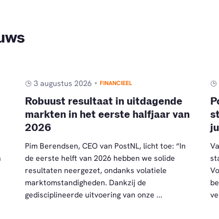
euws
3 augustus 2026
FINANCIEEL
Robuust resultaat in uitdagende
P
markten in het eerste halfjaar van
s
2026
j
Pim Berendsen, CEO van PostNL, licht toe: “In
Va
n
de eerste helft van 2026 hebben we solide
st
resultaten neergezet, ondanks volatiele
Vo
marktomstandigheden. Dankzij de
be
gedisciplineerde uitvoering van onze ...
ve