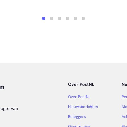
1
2
3
4
5
6
Over PostNL
N
an
Over PostNL
Pe
Nieuwsberichten
Ni
oogte van
Beleggers
Ac
Governance
Fi