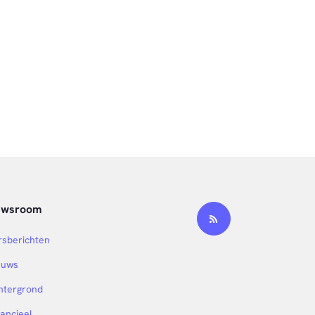
ewsroom
rsberichten
euws
htergrond
nancieel