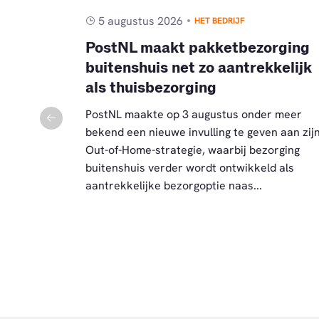
5 augustus 2026
HET BEDRIJF
s met
PostNL maakt pakketbezorging
buitenshuis net zo aantrekkelijk
als thuisbezorging
jf eens een
rrijke
PostNL maakte op 3 augustus onder meer
kkel. Zo
bekend een nieuwe invulling te geven aan zij
ok geur. De
Out-of-Home-strategie, waarbij bezorging
buitenshuis verder wordt ontwikkeld als
aantrekkelijke bezorgoptie naas...