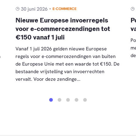
30 juni 2026
E-COMMERCE
Nieuwe Europese invoerregels
P
voor e-commercezendingen tot
v
€150 vanaf 1 juli
Po
me
Vanaf 1 juli 2026 gelden nieuwe Europese
de
n
regels voor e-commercezendingen van buiten
de Europese Unie met een waarde tot €150. De
bestaande vrijstelling van invoerrechten
vervalt. Voor deze zendinge...
1
2
3
4
5