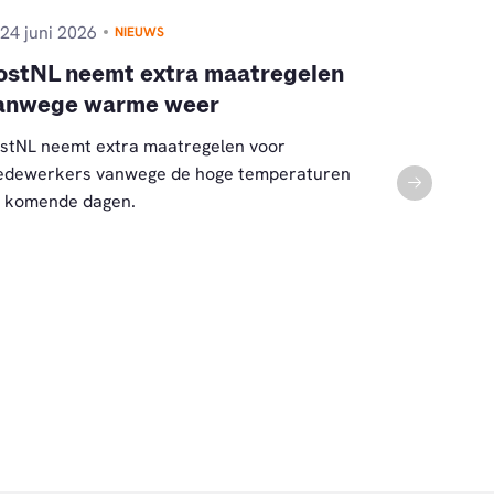
24 juni 2026
16 juni 2
NIEUWS
ostNL neemt extra maatregelen
PostNL-
anwege warme weer
geslaagd
persoonl
stNL neemt extra maatregelen voor
dewerkers vanwege de hoge temperaturen
Bezorgers k
 komende dagen.
speelt. Zo 
Nijmegen en
geslaagden i
kaartje.