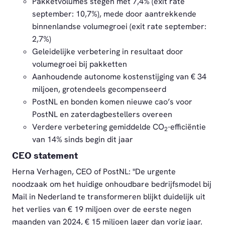
Pakketvolumes stegen met 7,4% (exit rate
september: 10,7%), mede door aantrekkende
binnenlandse volumegroei (exit rate september:
2,7%)
Geleidelijke verbetering in resultaat door
volumegroei bij pakketten
Aanhoudende autonome kostenstijging van € 34
miljoen, grotendeels gecompenseerd
PostNL en bonden komen nieuwe cao’s voor
PostNL en zaterdagbestellers overeen
Verdere verbetering gemiddelde CO
-efficiëntie
2
van 14% sinds begin dit jaar
CEO statement
Herna Verhagen, CEO of PostNL: "De urgente
noodzaak om het huidige onhoudbare bedrijfsmodel bij
Mail in Nederland te transformeren blijkt duidelijk uit
het verlies van € 19 miljoen over de eerste negen
maanden van 2024, € 15 miljoen lager dan vorig jaar.